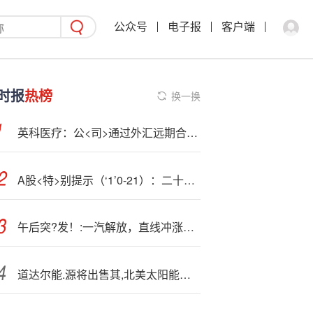
公众号
电子报
客户端
时报
热榜
换一换
英科医疗：公<司>通过外汇远期合约等工具对冲美元贬值风险
A股<特>别提示（‘1’0-21）：二十届四中全会召开，共绘“十五五”发展蓝图
午后突?发！:一汽解放，直线冲涨停！科创50大涨逾2%！
道达尔能.源将出售其,北美太阳能投资组合50%的股权