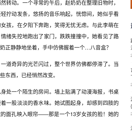
悄然转动。一个寻常的午后，赵奶奶在整理旧物时，
轻轻拧动发条，悠扬的音乐响起，恍惚间，她似乎看
的女孩，在夕阳下奔跑，笑得无忧无虑。与此李萌在
，情绪失控地跑出了家门，跌跌撞撞中，她看见了路
奶正静静地坐着，手中仿佛握着一个…八音盒？
，一道奇异的光芒闪过，整个世界仿佛都停滞了。当
些东西，已经悄然改变。
己身处一个陌生的房间。墙上贴满了动漫海报，书桌
漫着一股淡淡的香水味。她试图起身，却感到四肢的
的面孔映入眼帘——那是一个13岁女孩的脸！她的