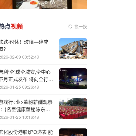
热点
视频
换一换
跌跌不!休！玻璃—碎成
渣？
2026-02-09 00:52:49
吉利‘全’球全域安,全中心
下月正式发布 将向全行业
共享
2026-01-25 09:26:49
游戏行<业>董秘薪酬观察
{：}名臣健康董秘陈东松
任职长达10年之久 年薪
2026-01-25 10:16:49
52.51万元不到同行平均
薪酬的一半
滨化股份港股I;PO递表 能