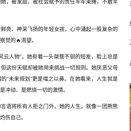
的她，被家庭、被社会赋予的责任牢牢束缚，不敢半
着鲜亮、神采飞扬的年轻女孩，心中涌起一股复杂的
察觉的🔥渴望。
“风云人物”。她有着一头桀骜不驯的短发，脸上总是
，但这份天赋却被她用来挑战一切规则。她厌恶父母
的“未来规划”更是嗤之以鼻。在她看来，人生就是
、是冲动、是燃烧一切的激情。
的言语将所有人拒之门外。她的人生，就像一团熊熊
灼伤自己。