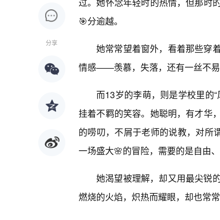
过。她怀念年轻时的热情，但那时
🎯分逾越。
分享
她常常望着窗外，看着那些穿
情感——羡慕，失落，还有一丝不易
而13岁的李萌，则是学校里的
挂着不羁的笑容。她聪明，有才华
的唠叨，不屑于老师的说教，对所谓
一场盛大🌸的冒险，需要的是自由
她渴望被理解，却又用最尖锐
燃烧的火焰，炽热而耀眼，却也常常