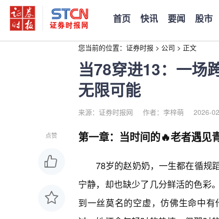
首页
快讯
要闻
股市
您当前的位置：
证券时报
>
公司
>
正文
当78穿进13：一
无限可能
来源：证券时报网
作者：李梓萌
2026-02
第一章：当时间的🔥老者遇见
点赞
78岁的赵奶奶，一生都在循规
宁静，却也缺少了几分鲜活的色彩
到一丝莫名的空虚，仿佛生命中有