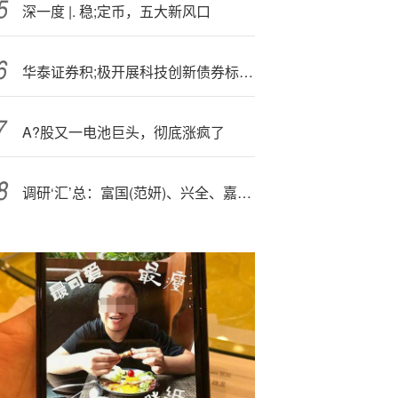
深一度 |. 稳;定币，五大新风口
华泰证券积;极开展科技创新债券标准篮子做市
A?股又一电池巨头，彻底涨疯了
调研‘汇’总：富国(范妍)、兴全、嘉实基金等76家明星机构调研天华新能！