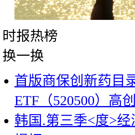
时报
热榜
换一换
首版商保创新药目录
ETF（520500
韩国.第三季<度>