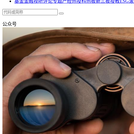
基金
金融
视听
评论
专题
产经
创投
科创板
新三板
投教
ESG
滚
公众号