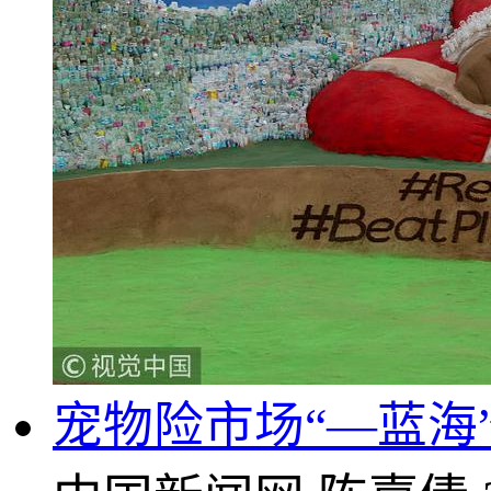
宠物险市场“—蓝海”