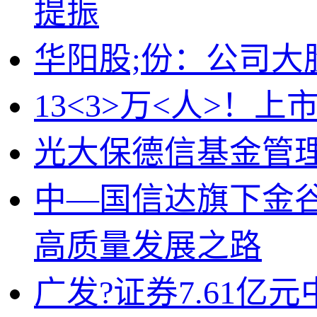
提振
华阳股;份：公司大
13<3>万<人>！
光大保德信基金管
中—国信达旗下金谷
高质量发展之路
广发?证券7.61亿