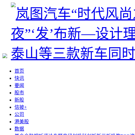
首页
快讯
要闻
股市
新股
信披+
公司
港美股
数据